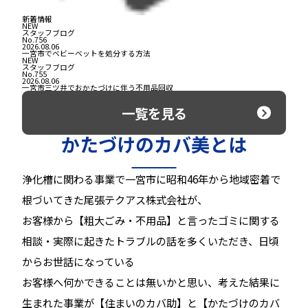
新着情報
NEW
スタッフブログ
No.756
2026.08.06
一宮市でベビーベットを処分する方法
NEW
スタッフブログ
No.755
2026.08.06
一宮市三ツ井でおかたづけに伴う不用品回収
一覧を見る
かたづけのカバ美とは
浄化槽に関わる事業で一宮市に昭和46年から地域密着で
根づいてきた尾張テクアス株式会社が、
お客様から【粗大ごみ・不用品】と言ったゴミに関する
相談・実際に起きたトラブルの話を多くいただき、日頃
からお世話になっている
お客様へ何かできることは無いかと思い、考えた結果に
生まれた事業が【住まいのカバ助】と【かたづけのカバ