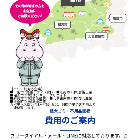
【エリア別対応企業】
■一宮市 / 尾張テクアス(株) ■江南市 / (株)倉衛工業
■稲沢市 / (株)サンキョークリエイト
■岩倉市 / (株)愛北産業 ■北名古屋市 / (株)愛北産業
■扶桑町 / (株)倉衛工業
カバ美へお問い合わせ頂ければ、対応企業の各担当より
ご連絡致します。
粗大ゴミ・不用品回収
費用のご案内
フリーダイヤル・メール・LINEに対応しております。お